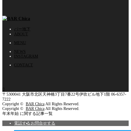
バー地下
ABOUT
MENU
NEWS
INSTAGRAM
CONTACT

〒5300041
大阪市北区天神橋3丁目7番22号伊吹ビル地下1階
06-6357-
7222
Copyright ©
BAR Chica
All Rights Reserved.
Copyright ©
BAR Chica
All Rights Reserved.
年末年始 に関する記事一覧
電話する
お問合せする